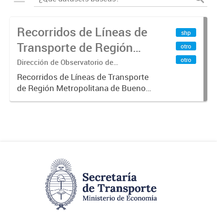
Recorridos de Líneas de
shp
Transporte de Región
otro
Metropolitana de
otro
Dirección de Observatorio de
Transporte, Estudio y Sistemas
Buenos Aires (RMBA)
Recorridos de Líneas de Transporte
de Región Metropolitana de Buenos
Aires (RMBA).-