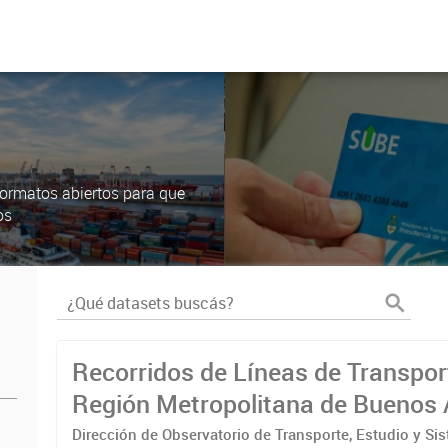
ormatos abiertos para que
os
Recorridos de Líneas de Transpor
Región Metropolitana de Buenos 
(RMBA)
Dirección de Observatorio de Transporte, Estudio y Si