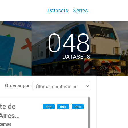
Datasets
Series
048
DATASETS
Ordenar por
te de
shp
otro
otro
Aires
stemas