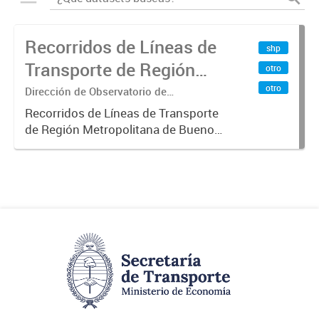
Recorridos de Líneas de
shp
Transporte de Región
otro
Metropolitana de
otro
Dirección de Observatorio de
Transporte, Estudio y Sistemas
Buenos Aires (RMBA)
Recorridos de Líneas de Transporte
de Región Metropolitana de Buenos
Aires (RMBA).-