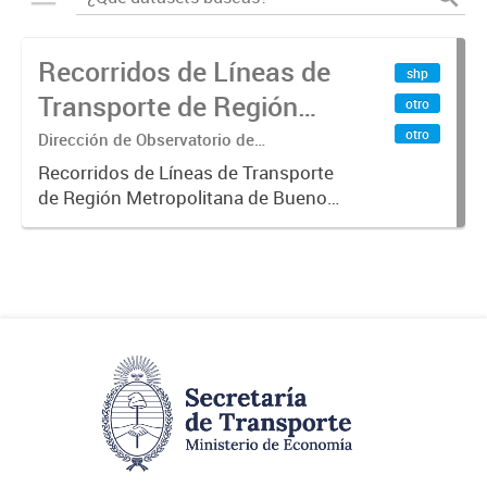
Recorridos de Líneas de
shp
Transporte de Región
otro
Metropolitana de
otro
Dirección de Observatorio de
Transporte, Estudio y Sistemas
Buenos Aires (RMBA)
Recorridos de Líneas de Transporte
de Región Metropolitana de Buenos
Aires (RMBA).-