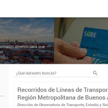
ormatos abiertos para que
os
Recorridos de Líneas de Transpor
Región Metropolitana de Buenos 
(RMBA)
Dirección de Observatorio de Transporte, Estudio y Si