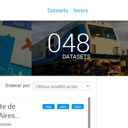
Datasets
Series
048
DATASETS
Ordenar por
te de
shp
otro
otro
Aires
stemas