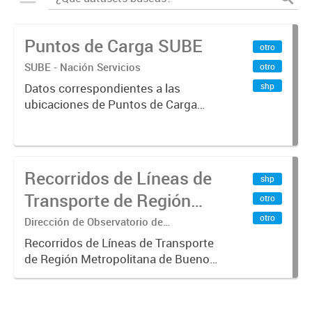
Puntos de Carga SUBE
otro
SUBE - Nación Servicios
otro
shp
Datos correspondientes a las
ubicaciones de Puntos de Carga
SUBE activos vigentes al
01/10/2019.-
Recorridos de Líneas de
shp
Transporte de Región
otro
Metropolitana de
otro
Dirección de Observatorio de
Transporte, Estudio y Sistemas
Buenos Aires (RMBA)
Recorridos de Líneas de Transporte
de Región Metropolitana de Buenos
Aires (RMBA).-