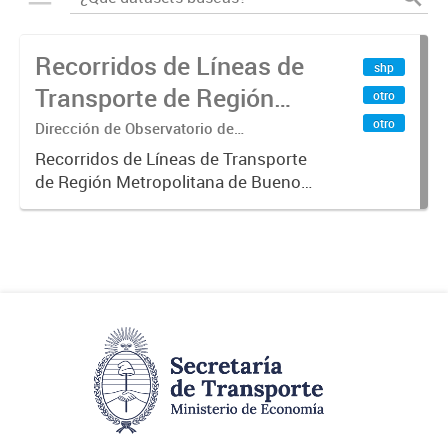
Recorridos de Líneas de
shp
Transporte de Región
otro
Metropolitana de
otro
Dirección de Observatorio de
Transporte, Estudio y Sistemas
Buenos Aires (RMBA)
Recorridos de Líneas de Transporte
de Región Metropolitana de Buenos
Aires (RMBA).-