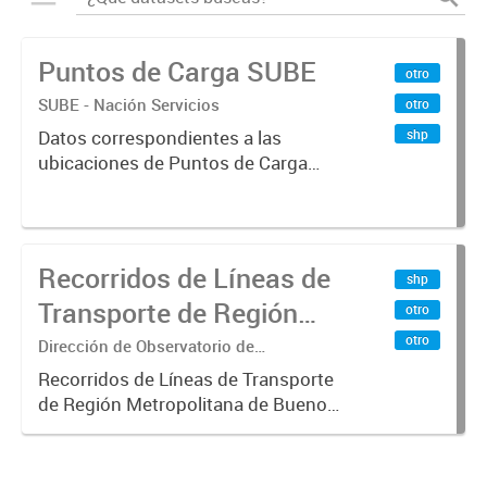
Puntos de Carga SUBE
otro
SUBE - Nación Servicios
otro
shp
Datos correspondientes a las
ubicaciones de Puntos de Carga
SUBE activos vigentes al
01/10/2019.-
Recorridos de Líneas de
shp
Transporte de Región
otro
Metropolitana de
otro
Dirección de Observatorio de
Transporte, Estudio y Sistemas
Buenos Aires (RMBA)
Recorridos de Líneas de Transporte
de Región Metropolitana de Buenos
Aires (RMBA).-