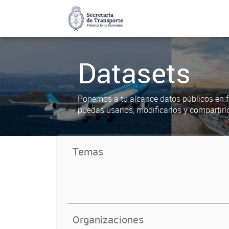
Datasets
Ponemos a tu alcance datos públicos en f
puedas usarlos, modificarlos y compartirl
Temas
Organizaciones