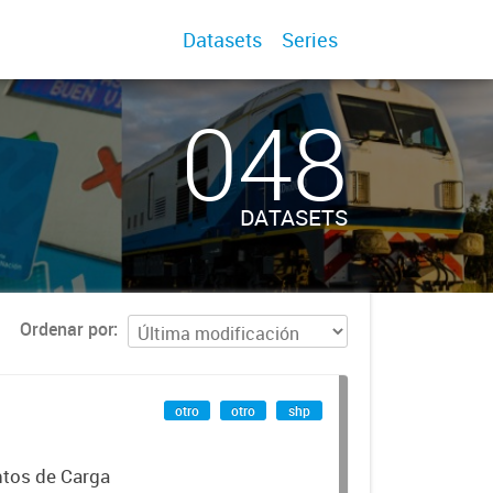
Datasets
Series
048
DATASETS
Ordenar por
otro
otro
shp
ntos de Carga