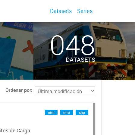
Datasets
Series
048
DATASETS
Ordenar por
otro
otro
shp
ntos de Carga