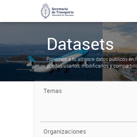
Datasets
Ponemos a tu alcance datos públicos en f
puedas usarlos, modificarlos y compartirl
Temas
Organizaciones