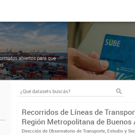
ormatos abiertos para que
os
Recorridos de Líneas de Transpor
Región Metropolitana de Buenos 
(RMBA)
Dirección de Observatorio de Transporte, Estudio y Si