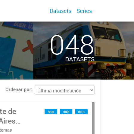
Datasets
Series
048
DATASETS
Ordenar por
te de
shp
otro
otro
Aires
stemas