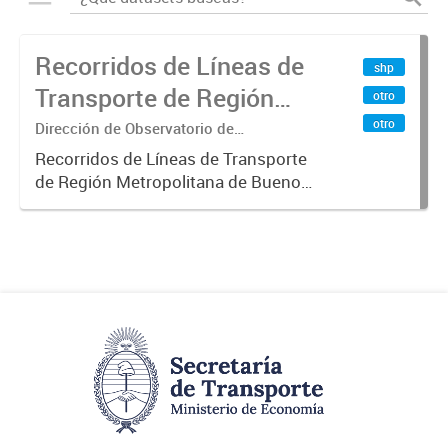
Recorridos de Líneas de
shp
Transporte de Región
otro
Metropolitana de
otro
Dirección de Observatorio de
Transporte, Estudio y Sistemas
Buenos Aires (RMBA)
Recorridos de Líneas de Transporte
de Región Metropolitana de Buenos
Aires (RMBA).-