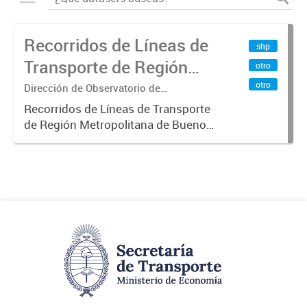
Recorridos de Líneas de
shp
Transporte de Región
otro
Metropolitana de
otro
Dirección de Observatorio de
Transporte, Estudio y Sistemas
Buenos Aires (RMBA)
Recorridos de Líneas de Transporte
de Región Metropolitana de Buenos
Aires (RMBA).-