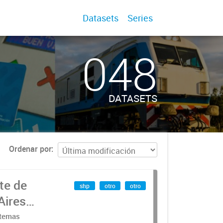
Datasets
Series
048
DATASETS
Ordenar por
te de
shp
otro
otro
Aires
stemas