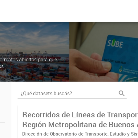
ormatos abiertos para que
os
Recorridos de Líneas de Transpor
Región Metropolitana de Buenos 
(RMBA)
Dirección de Observatorio de Transporte, Estudio y Si