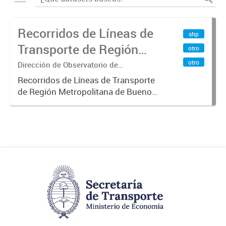
Recorridos de Líneas de
shp
Transporte de Región
otro
Metropolitana de
otro
Dirección de Observatorio de
Transporte, Estudio y Sistemas
Buenos Aires (RMBA)
Recorridos de Líneas de Transporte
de Región Metropolitana de Buenos
Aires (RMBA).-