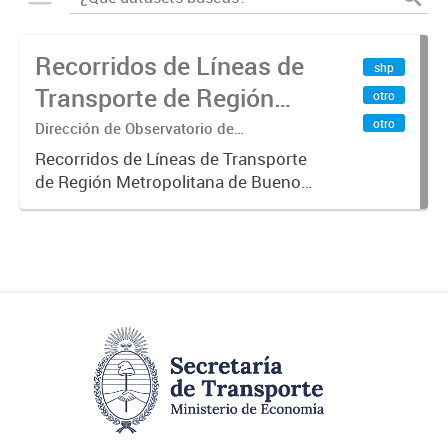
Recorridos de Líneas de
shp
Transporte de Región
otro
Metropolitana de
otro
Dirección de Observatorio de
Transporte, Estudio y Sistemas
Buenos Aires (RMBA)
Recorridos de Líneas de Transporte
de Región Metropolitana de Buenos
Aires (RMBA).-