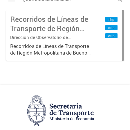
Recorridos de Líneas de
shp
Transporte de Región
otro
Metropolitana de
otro
Dirección de Observatorio de
Transporte, Estudio y Sistemas
Buenos Aires (RMBA)
Recorridos de Líneas de Transporte
de Región Metropolitana de Buenos
Aires (RMBA).-