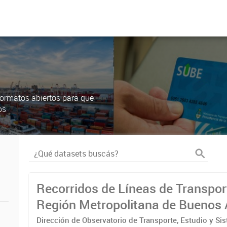
ormatos abiertos para que
os
Recorridos de Líneas de Transpor
Región Metropolitana de Buenos 
(RMBA)
Dirección de Observatorio de Transporte, Estudio y Si