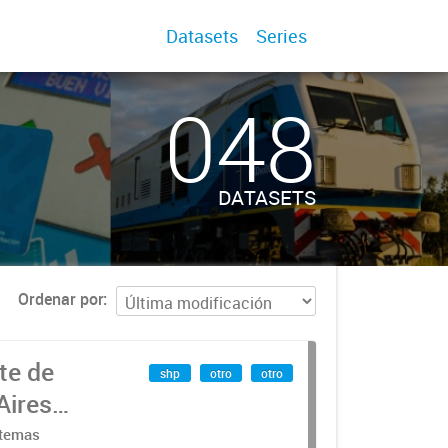
Datasets
Series
048
DATASETS
Ordenar por
te de
shp
otro
otro
Aires
stemas