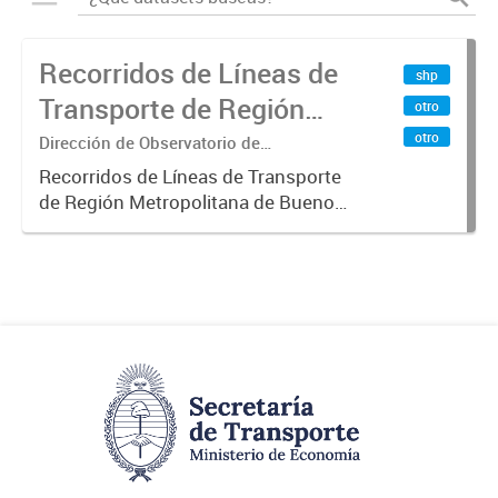
Recorridos de Líneas de
shp
Transporte de Región
otro
Metropolitana de
otro
Dirección de Observatorio de
Transporte, Estudio y Sistemas
Buenos Aires (RMBA)
Recorridos de Líneas de Transporte
de Región Metropolitana de Buenos
Aires (RMBA).-