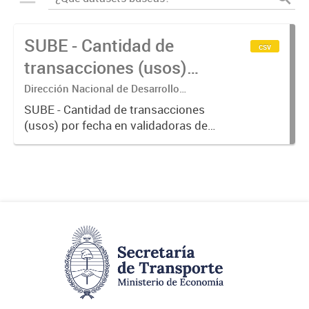
SUBE - Cantidad de
csv
transacciones (usos)
por fecha
Dirección Nacional de Desarrollo
Tecnológico - Ministerio de Transporte.
SUBE - Cantidad de transacciones
(usos) por fecha en validadoras de
la red SUBE.