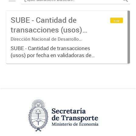
SUBE - Cantidad de
csv
transacciones (usos)
por fecha
Dirección Nacional de Desarrollo
Tecnológico - Ministerio de Transporte.
SUBE - Cantidad de transacciones
(usos) por fecha en validadoras de
la red SUBE.