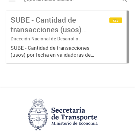
SUBE - Cantidad de
csv
transacciones (usos)
por fecha
Dirección Nacional de Desarrollo
Tecnológico - Ministerio de Transporte.
SUBE - Cantidad de transacciones
(usos) por fecha en validadoras de
la red SUBE.