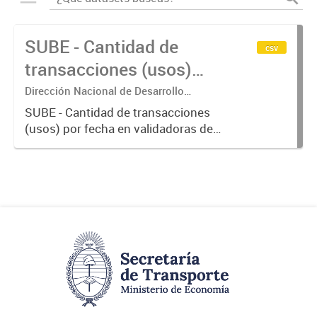
SUBE - Cantidad de
csv
transacciones (usos)
por fecha
Dirección Nacional de Desarrollo
Tecnológico - Ministerio de Transporte.
SUBE - Cantidad de transacciones
(usos) por fecha en validadoras de
la red SUBE.