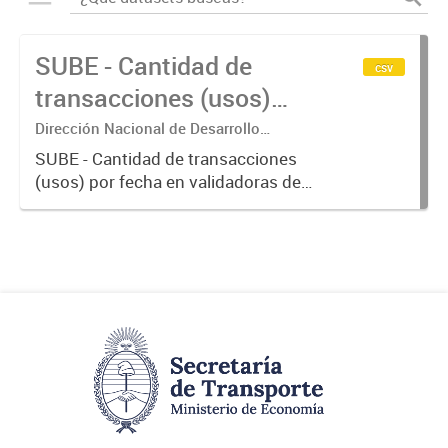
SUBE - Cantidad de
csv
transacciones (usos)
por fecha
Dirección Nacional de Desarrollo
Tecnológico - Ministerio de Transporte.
SUBE - Cantidad de transacciones
(usos) por fecha en validadoras de
la red SUBE.