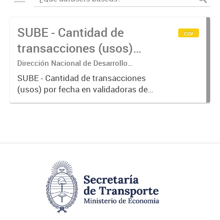
SUBE - Cantidad de
csv
transacciones (usos)
por fecha
Dirección Nacional de Desarrollo
Tecnológico - Ministerio de Transporte.
SUBE - Cantidad de transacciones
(usos) por fecha en validadoras de
la red SUBE.