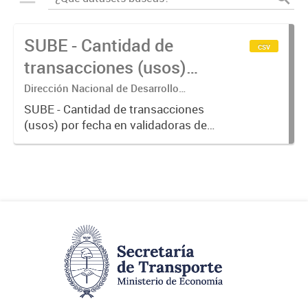
SUBE - Cantidad de
csv
transacciones (usos)
por fecha
Dirección Nacional de Desarrollo
Tecnológico - Ministerio de Transporte.
SUBE - Cantidad de transacciones
(usos) por fecha en validadoras de
la red SUBE.