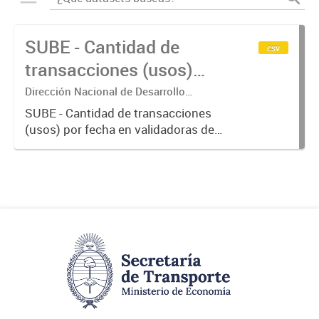
SUBE - Cantidad de
csv
transacciones (usos)
por fecha
Dirección Nacional de Desarrollo
Tecnológico - Ministerio de Transporte.
SUBE - Cantidad de transacciones
(usos) por fecha en validadoras de
la red SUBE.