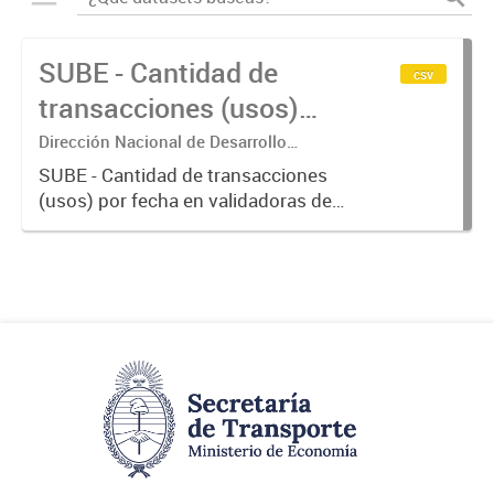
SUBE - Cantidad de
csv
transacciones (usos)
por fecha
Dirección Nacional de Desarrollo
Tecnológico - Ministerio de Transporte.
SUBE - Cantidad de transacciones
(usos) por fecha en validadoras de
la red SUBE.