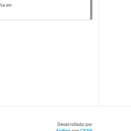
cha en
Desarrollado por
Andino
con
CKAN