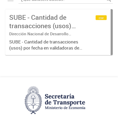
SUBE - Cantidad de
csv
transacciones (usos)
por fecha
Dirección Nacional de Desarrollo
Tecnológico - Ministerio de Transporte.
SUBE - Cantidad de transacciones
(usos) por fecha en validadoras de
la red SUBE.