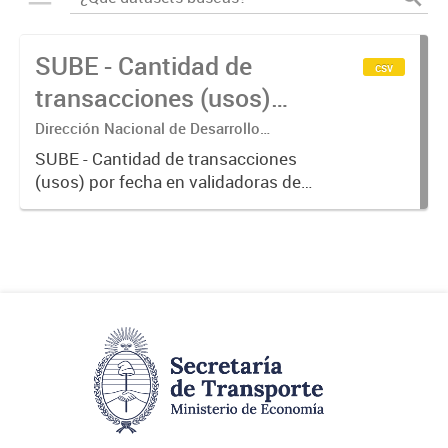
SUBE - Cantidad de
csv
transacciones (usos)
por fecha
Dirección Nacional de Desarrollo
Tecnológico - Ministerio de Transporte.
SUBE - Cantidad de transacciones
(usos) por fecha en validadoras de
la red SUBE.