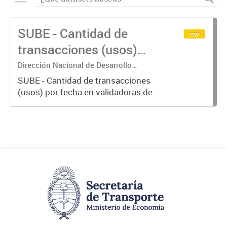
SUBE - Cantidad de
csv
transacciones (usos)
por fecha
Dirección Nacional de Desarrollo
Tecnológico - Ministerio de Transporte.
SUBE - Cantidad de transacciones
(usos) por fecha en validadoras de
la red SUBE.