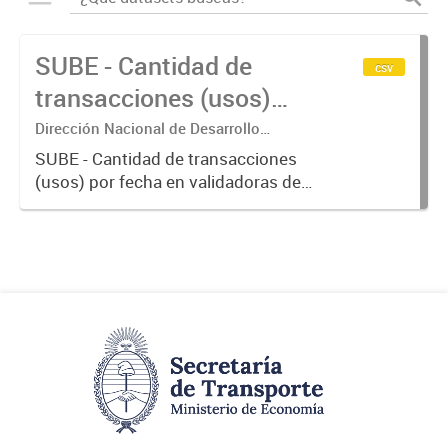
SUBE - Cantidad de
csv
transacciones (usos)
por fecha
Dirección Nacional de Desarrollo
Tecnológico - Ministerio de Transporte.
SUBE - Cantidad de transacciones
(usos) por fecha en validadoras de
la red SUBE.