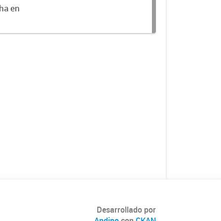
cha en
Desarrollado por
Andino
con
CKAN