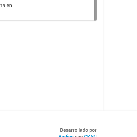
cha en
Desarrollado por
Andino
con
CKAN