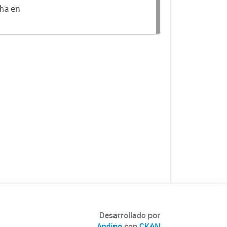
cha en
Desarrollado por
Andino
con
CKAN