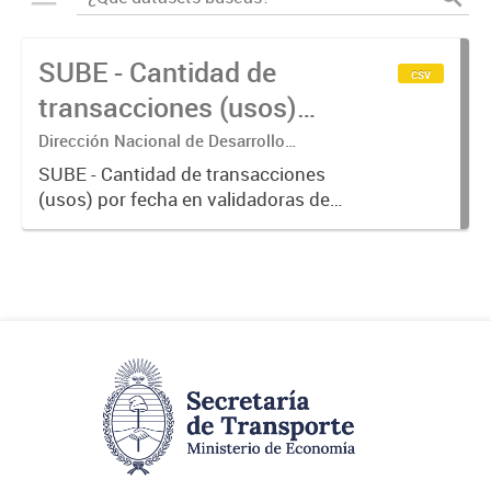
SUBE - Cantidad de
csv
transacciones (usos)
por fecha
Dirección Nacional de Desarrollo
Tecnológico - Ministerio de Transporte.
SUBE - Cantidad de transacciones
(usos) por fecha en validadoras de
la red SUBE.