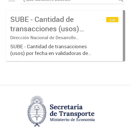
SUBE - Cantidad de
csv
transacciones (usos)
por fecha
Dirección Nacional de Desarrollo
Tecnológico - Ministerio de Transporte.
SUBE - Cantidad de transacciones
(usos) por fecha en validadoras de
la red SUBE.