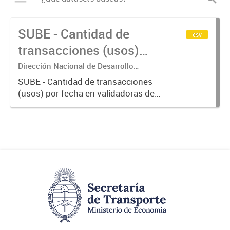
SUBE - Cantidad de
csv
transacciones (usos)
por fecha
Dirección Nacional de Desarrollo
Tecnológico - Ministerio de Transporte.
SUBE - Cantidad de transacciones
(usos) por fecha en validadoras de
la red SUBE.