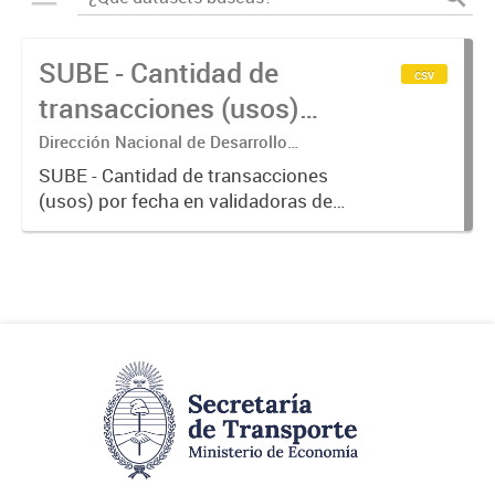
SUBE - Cantidad de
csv
transacciones (usos)
por fecha
Dirección Nacional de Desarrollo
Tecnológico - Ministerio de Transporte.
SUBE - Cantidad de transacciones
(usos) por fecha en validadoras de
la red SUBE.