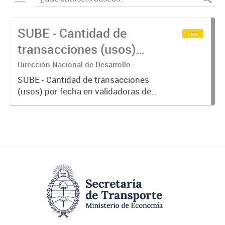
SUBE - Cantidad de
csv
transacciones (usos)
por fecha
Dirección Nacional de Desarrollo
Tecnológico - Ministerio de Transporte.
SUBE - Cantidad de transacciones
(usos) por fecha en validadoras de
la red SUBE.