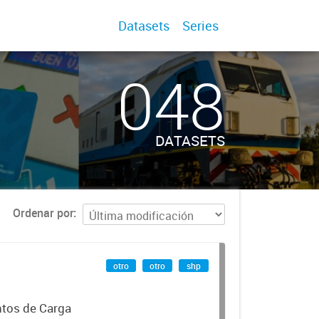
Datasets
Series
048
DATASETS
Ordenar por
otro
otro
shp
ntos de Carga