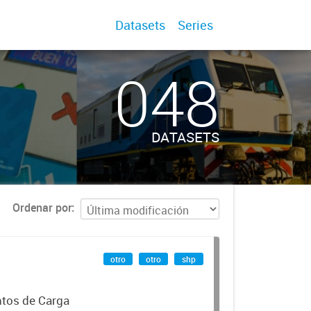
Datasets
Series
048
DATASETS
Ordenar por
otro
otro
shp
ntos de Carga