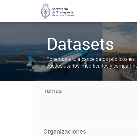
Datasets
Ponemos a tu alcance datos públicos en f
puedas usarlos, modificarlos y compartirl
Temas
Organizaciones