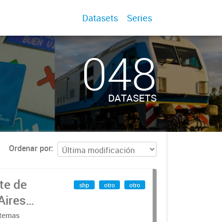
Datasets
Series
048
DATASETS
Ordenar por
te de
shp
otro
otro
Aires
stemas