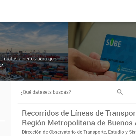
ormatos abiertos para que
os
Recorridos de Líneas de Transpor
Región Metropolitana de Buenos 
(RMBA)
Dirección de Observatorio de Transporte, Estudio y Si