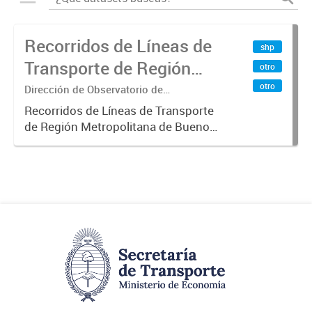
Recorridos de Líneas de
shp
Transporte de Región
otro
Metropolitana de
otro
Dirección de Observatorio de
Transporte, Estudio y Sistemas
Buenos Aires (RMBA)
Recorridos de Líneas de Transporte
de Región Metropolitana de Buenos
Aires (RMBA).-