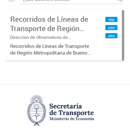
Recorridos de Líneas de
shp
Transporte de Región
otro
Metropolitana de
otro
Dirección de Observatorio de
Transporte, Estudio y Sistemas
Buenos Aires (RMBA)
Recorridos de Líneas de Transporte
de Región Metropolitana de Buenos
Aires (RMBA).-