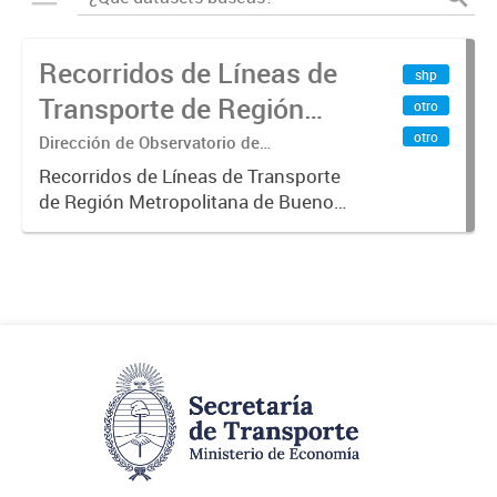
Recorridos de Líneas de
shp
Transporte de Región
otro
Metropolitana de
otro
Dirección de Observatorio de
Transporte, Estudio y Sistemas
Buenos Aires (RMBA)
Recorridos de Líneas de Transporte
de Región Metropolitana de Buenos
Aires (RMBA).-