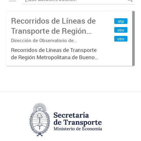
Recorridos de Líneas de
shp
Transporte de Región
otro
Metropolitana de
otro
Dirección de Observatorio de
Transporte, Estudio y Sistemas
Buenos Aires (RMBA)
Recorridos de Líneas de Transporte
de Región Metropolitana de Buenos
Aires (RMBA).-