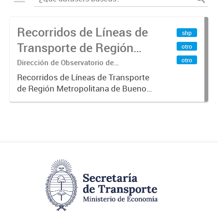
Recorridos de Líneas de
shp
Transporte de Región
otro
Metropolitana de
otro
Dirección de Observatorio de
Transporte, Estudio y Sistemas
Buenos Aires (RMBA)
Recorridos de Líneas de Transporte
de Región Metropolitana de Buenos
Aires (RMBA).-