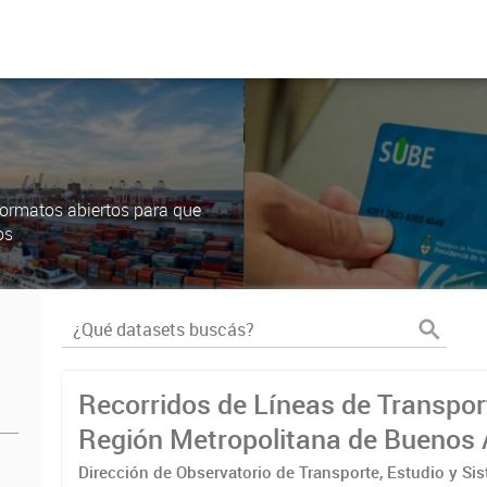
ormatos abiertos para que
os
Recorridos de Líneas de Transpor
Región Metropolitana de Buenos 
(RMBA)
Dirección de Observatorio de Transporte, Estudio y Si