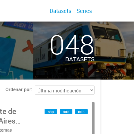
Datasets
Series
048
DATASETS
Ordenar por
te de
shp
otro
otro
Aires
stemas